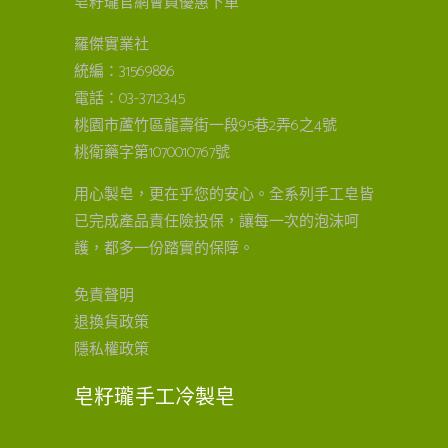
皂籽瓏官網會員優惠下單
羅傑實業社
統編：31569886
電話：03-3712345
桃園市蘆竹區龍壽街一段95巷2弄6之4號
桃衛藥字第1070010767號
用心製皂，更在乎您的安心。全系列手工皂皆
已完成產品責任險投保，讓每一次的泡沫呵
護，都多一份踏實的保障。
免責聲明
退換貨政策
隱私權政策
皂籽瓏手工冷製皂