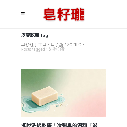
皮膚乾癢 Tag
皂籽瓏手工皂 / 皂子龍 / ZOZILO
/
Posts tagged "皮膚乾癢"
擺脫洗後乾癢！冷製皂的溫和「滋