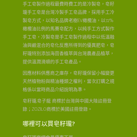
手工皂製作過程最費時費工的是冷製皂，皂籽
瓏手工皂是台灣冷製手工皂品牌，採用手工冷
製皂方式，以知名品牌老樹EV橄欖油，以72%
橄欖油比例的馬賽皂配方，以純手工方式製作
手工皂，冷製皂是手工皂製作過程中以低溫融
油與鹼混合的皂化反應所得到的優異肥皂，皂
籽瓏特別添加海茴香植萃與台灣農產品植萃，
提供溫潤滑順的手工皂產品。
因應材料供應商之庫存，皂籽瓏保留小幅變更
天然植物粉與精油種類之權利，當次訂購之規
格係以當時商品介紹說明為準。
皂籽瓏,皂子龍 商標於台灣與中國大陸註冊登
錄；ZOZILO商標於美國註冊登錄。
哪裡可以買皂籽瓏?