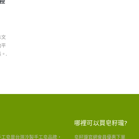
控
本文
的平
..
哪裡可以買皂籽瓏?
手工皂是台灣冷製手工皂品牌，
皂籽瓏官網會員優惠下單