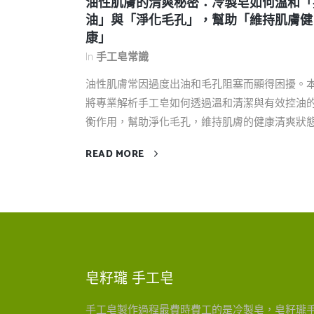
油性肌膚的清爽秘密：冷製皂如何溫和「
油」與「淨化毛孔」，幫助「維持肌膚健
康」
In
手工皂常識
油性肌膚常因過度出油和毛孔阻塞而顯得困擾。
將專業解析手工皂如何透過溫和清潔與有效控油
衡作用，幫助淨化毛孔，維持肌膚的健康清爽狀態。.
READ MORE
皂籽瓏 手工皂
手工皂製作過程最費時費工的是冷製皂，皂籽瓏