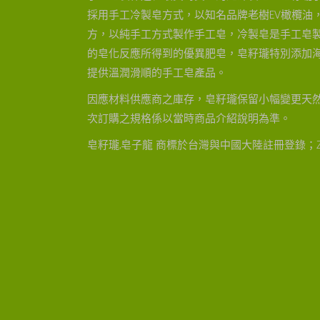
採用手工冷製皂方式，以知名品牌老樹EV橄欖油，
方，以純手工方式製作手工皂，冷製皂是手工皂
的皂化反應所得到的優異肥皂，皂籽瓏特別添加
提供溫潤滑順的手工皂產品。
因應材料供應商之庫存，皂籽瓏保留小幅變更天
次訂購之規格係以當時商品介紹說明為準。
皂籽瓏,皂子龍 商標於台灣與中國大陸註冊登錄；Z