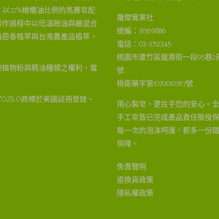
以72%橄欖油比例的馬賽皂配
羅傑實業社
製作過程中以低溫融油與鹼混合
統編：31569886
海茴香植萃與台灣農產品植萃，
電話：03-3712345
桃園市蘆竹區龍壽街一段95巷2弄
然植物粉與精油種類之權利，當
號
桃衛藥字第1070010767號
OZILO商標於美國註冊登錄。
用心製皂，更在乎您的安心。
手工皂皆已完成產品責任險投
每一次的泡沫呵護，都多一份
保障。
免責聲明
退換貨政策
隱私權政策