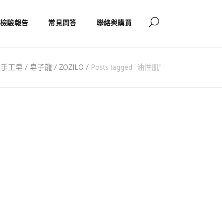
檢驗報告
常見問答
聯絡與購買
工皂 / 皂子龍 / ZOZILO
/
Posts tagged "油性肌"