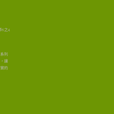
6之4
全系列
保，讓
踏實的