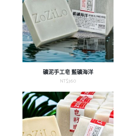
礦泥手工皂 藍礦海洋
NT$
360