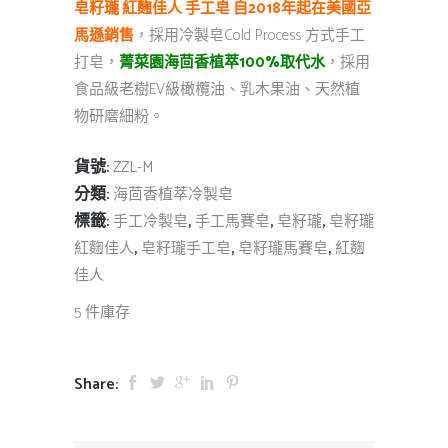
皂籽瓏 紅麴佳人 手工皂 自2018年起在美國亞
馬遜銷售
，採用冷製皂Cold Process 方式手工
打皂，
菁菜園海茴香植萃100%取代水
，採用
食品級老樹EV級橄欖油、乳木果油、天然植
物研磨細粉。
貨號:
ZZL-M
分類:
海茴香植萃冷製皂
標籤:
,
,
,
手工冷製皂
手工馬賽皂
皂籽瓏
皂籽瓏
,
,
,
紅麴佳人
皂籽瓏手工皂
皂籽瓏馬賽皂
紅麴
佳人
5 件庫存
Share: