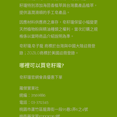
籽瓏特別添加海茴香植萃與台灣農產品植萃，
提供溫潤滑順的手工皂產品。
因應材料供應商之庫存，皂籽瓏保留小幅變更
天然植物粉與精油種類之權利，當次訂購之規
格係以當時商品介紹說明為準。
皂籽瓏,皂子龍 商標於台灣與中國大陸註冊登
錄；ZOZILO商標於美國註冊登錄。
哪裡可以買皂籽瓏?
皂籽瓏官網會員優惠下單
羅傑實業社
統編：31569886
電話：03-3712345
桃園市蘆竹區龍壽街一段95巷2弄6之4號
桃衛藥字第1070010767號