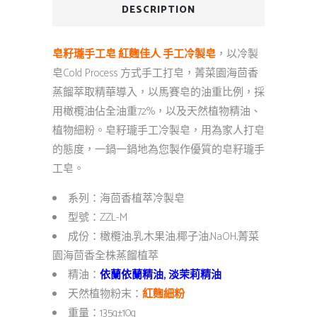
DESCRIPTION
皂籽瓏手工皂 紅麴佳人 手工冷製皂
，以冷製
皂Cold Process 方式手工打皂，菁菜園海茴香
蒸餾萃取精華導入，以馬賽皂的油重比例，採
用橄欖油佔全油重72%，以及天然植物精油、
植物細粉。皂籽瓏手工冷製皂，用為家人打皂
的態度，一鍋一鍋地為您製作優質的皂籽瓏手
工皂。
系列：海茴香植萃冷製皂
型號：ZZL-M
成份：橄欖油,乳木果油,椰子油,NaOH,菁菜
園海茴香全株蒸餾植萃
精油：
依蘭依蘭精油, 淡茉莉精油
天然植物粉末：
紅麴細粉
重量：135g±10g