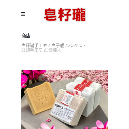
商店
皂籽瓏手工皂 / 皂子龍 / ZOZILO
/
紅麴手工皂 紅麴佳人