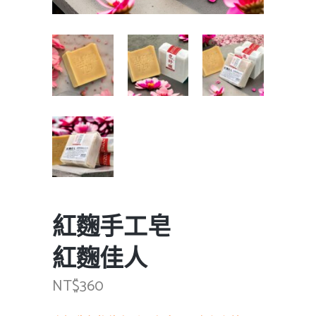
紅麴手工皂
紅麴佳人
NT$
360