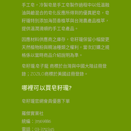
手工皂，冷製皂是手工皂製作過程中以低溫融
油與鹼混合的皂化反應所得到的優異肥皂，皂
籽瓏特別添加海茴香植萃與台灣農產品植萃，
提供溫潤滑順的手工皂產品。
因應材料供應商之庫存，皂籽瓏保留小幅變更
天然植物粉與精油種類之權利，當次訂購之規
格係以當時商品介紹說明為準。
皂籽瓏,皂子龍 商標於台灣與中國大陸註冊登
錄；ZOZILO商標於美國註冊登錄。
哪裡可以買皂籽瓏?
皂籽瓏官網會員優惠下單
羅傑實業社
統編：31569886
電話：03-3712345