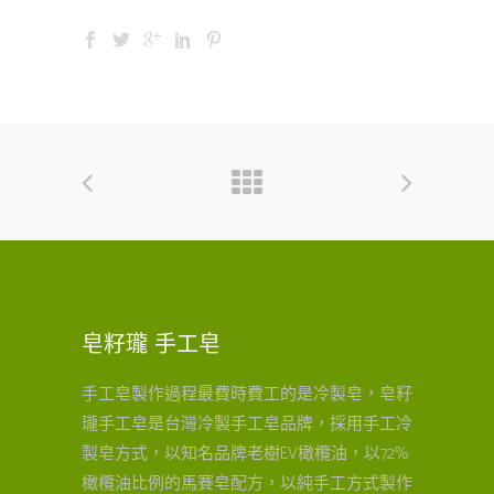
皂籽瓏 手工皂
手工皂製作過程最費時費工的是冷製皂，皂籽
瓏手工皂是台灣冷製手工皂品牌，採用手工冷
製皂方式，以知名品牌老樹EV橄欖油，以72%
橄欖油比例的馬賽皂配方，以純手工方式製作