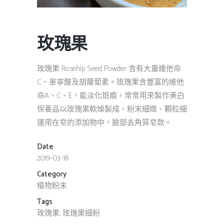
玫瑰果
玫瑰果 Rosehip Seed Powder 含有大量維他命
C、單寧酸及胡蘿蔔素。玫瑰果含豐富的維他
命A、C、E，能淡化斑痕，常常用來製作美白
保養品以玫瑰果軟燥製成，粉末細緻、顆粒細
運用在皂的添加物中，臉部去角質皂款。
Date
2019-03-18
Category
植物粉末
Tags
玫瑰果, 玫瑰果細粉