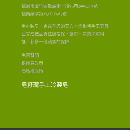
桃園市蘆竹區龍壽街一段95巷2弄6之4號
桃衛藥字第1070010767號
用心製皂，更在乎您的安心。全系列手工皂皆
已完成產品責任險投保，讓每一次的泡沫呵
護，都多一份踏實的保障。
免責聲明
退換貨政策
隱私權政策
皂籽瓏手工冷製皂