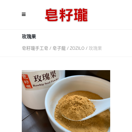
玫瑰果
皂籽瓏手工皂 / 皂子龍 / ZOZILO
/
玫瑰果