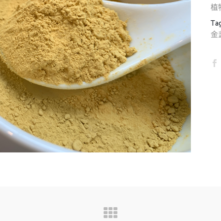
植
Ta
金