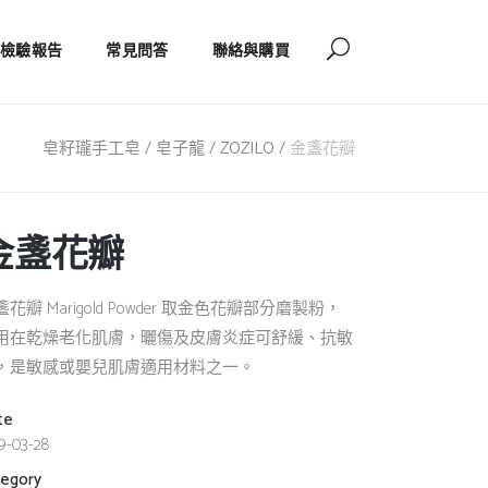
檢驗報告
常見問答
聯絡與購買
皂籽瓏手工皂 / 皂子龍 / ZOZILO
/
金盞花瓣
金盞花瓣
盞花瓣 Marigold Powder 取金色花瓣部分磨製粉，
用在乾燥老化肌膚，曬傷及皮膚炎症可舒緩、抗敏
，是敏感或嬰兒肌膚適用材料之一。
te
9-03-28
tegory