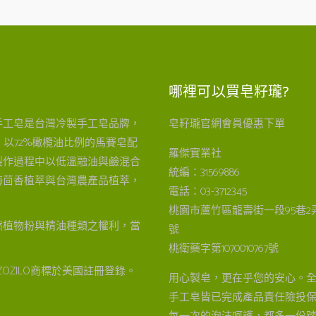
哪裡可以買皂籽瓏?
手工皂是台灣冷製手工皂品牌，
皂籽瓏官網會員優惠下單
以72%橄欖油比例的馬賽皂配
羅傑實業社
製作過程中以低溫融油與鹼混合
統編：31569886
海茴香植萃與台灣農產品植萃，
電話：03-3712345
桃園市蘆竹區龍壽街一段95巷2弄
然植物粉與精油種類之權利，當
號
桃衛藥字第1070010767號
OZILO商標於美國註冊登錄。
用心製皂，更在乎您的安心。
手工皂皆已完成產品責任險投