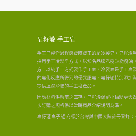
皂籽瓏 手工皂
手工皂製作過程最費時費工的是冷製皂，皂籽瓏
採用手工冷製皂方式，以知名品牌老樹EV橄欖油，
方，以純手工方式製作手工皂，冷製皂是手工皂
的皂化反應所得到的優異肥皂，皂籽瓏特別添加
提供溫潤滑順的手工皂產品。
因應材料供應商之庫存，皂籽瓏保留小幅變更天
次訂購之規格係以當時商品介紹說明為準。
皂籽瓏,皂子龍 商標於台灣與中國大陸註冊登錄；Z