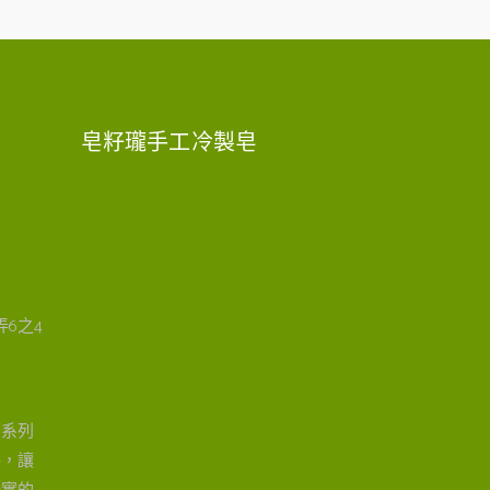
皂籽瓏手工冷製皂
6之4
全系列
保，讓