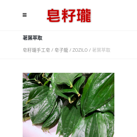
荖葉萃取
皂籽瓏手工皂 / 皂子龍 / ZOZILO
/
荖葉萃取