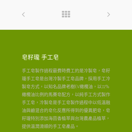
皂籽瓏 手工皂
手工皂製作過程最費時費工的是冷製皂，皂籽
瓏手工皂是台灣冷製手工皂品牌，採用手工冷
製皂方式，以知名品牌老樹EV橄欖油，以72%
橄欖油比例的馬賽皂配方，以純手工方式製作
手工皂，冷製皂是手工皂製作過程中以低溫融
油與鹼混合的皂化反應所得到的優異肥皂，皂
籽瓏特別添加海茴香植萃與台灣農產品植萃，
提供溫潤滑順的手工皂產品。