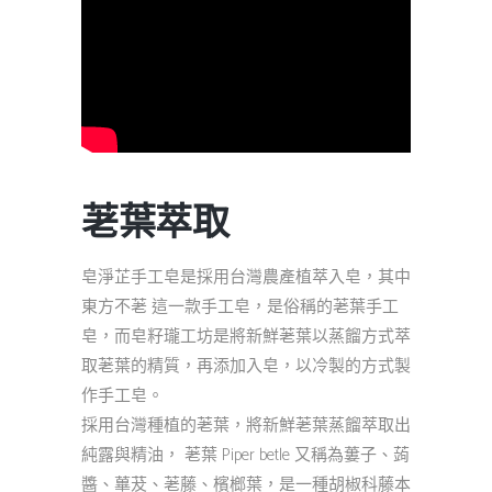
荖葉萃取
皂淨芷手工皂是採用台灣農產植萃入皂，其中
東方不荖 這一款手工皂，是俗稱的荖葉手工
皂，而皂籽瓏工坊是將新鮮荖葉以蒸餾方式萃
取荖葉的精質，再添加入皂，以冷製的方式製
作手工皂。
採用台灣種植的荖葉，將新鮮荖葉蒸餾萃取出
純露與精油， 荖葉 Piper betle 又稱為蔞子、蒟
醬、蓽茇、荖藤、檳榔葉，是一種胡椒科藤本