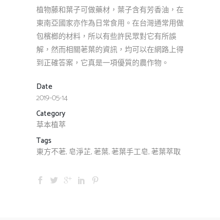
植物藤和葉子可做藥材，葉子含有芳香油，在
東南亞國家亦作為日常食用。在台灣通常用做
包檳榔的材料，所以有些許民眾對它有所誤
解，然而相關荖葉的資訊，均可以在網路上得
到正確答案，它真是一項優質的農作物。
Date
2019-05-14
Category
草本植萃
Tags
東方不荖, 皂淨芷, 荖葉, 荖葉手工皂, 荖葉萃取