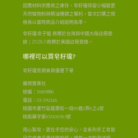
因應材料供應商之庫存，皂籽瓏保留小幅變更
天然植物粉與精油種類之權利，當次訂購之規
格係以當時商品介紹說明為準。
皂籽瓏,皂子龍 商標於台灣與中國大陸註冊登
錄；ZOZILO商標於美國註冊登錄。
哪裡可以買皂籽瓏?
皂籽瓏官網會員優惠下單
羅傑實業社
統編：31569886
電話：03-3712345
桃園市蘆竹區龍壽街一段95巷2弄6之4號
桃衛藥字第1070010767號
用心製皂，更在乎您的安心。全系列手工皂皆