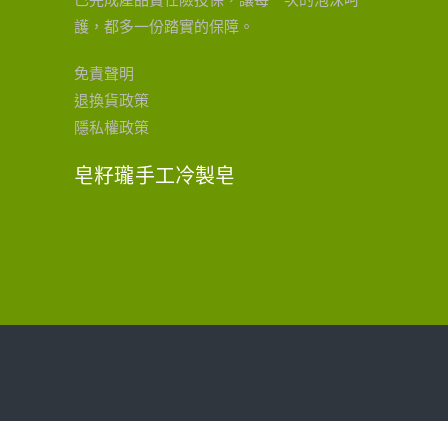
已完成產品責任險投保，讓每一次的泡沫呵
護，都多一份踏實的保障。
免責聲明
退換貨政策
隱私權政策
皂籽瓏手工冷製皂