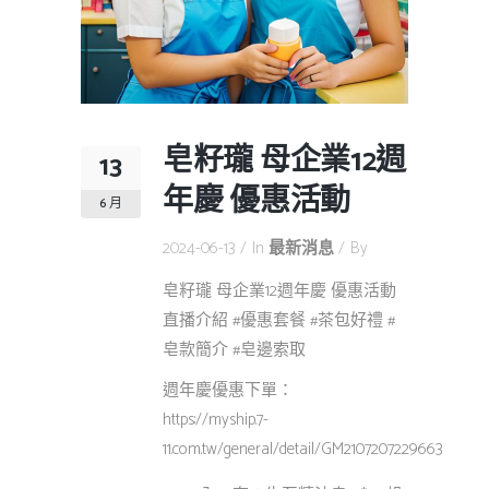
皂籽瓏 母企業12週
13
年慶 優惠活動
6 月
2024-06-13
In
最新消息
By
皂籽瓏 母企業12週年慶 優惠活動
直播介紹 #優惠套餐 #茶包好禮 #
皂款簡介 #皂邊索取
週年慶優惠下單：
https://myship.7-
11.com.tw/general/detail/GM2107207229663