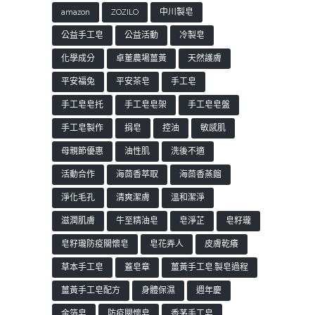
amazon
ZOZILO
中川製皂
公益手工皂
公益活動
冷製皂
化學成分
卓董農場薑黃
天然護膚
平安福兔
平安茶皂
手工皂
手工皂皂托
手工皂皂架
手工皂皂盤
手工皂製作
捐皂
控油
敏感肌
母親節優惠
油性肌
洗後不適
活動合作
海茴香萃取
海茴香蒸餾
淨化毛孔
清爽潔膚
溫和潔淨
滋潤肌膚
牛至精油皂
皂淨芷
皂籽瓏
皂籽瓏防疫關懷皂
皂花弄人
皮膚乾癢
草本手工皂
蓋皂章
薑黃手工皂.製皂過程
薑黃手工皂配方
身體保濕
週年慶
金箔皂
防疫關懷皂
香茅手工皂