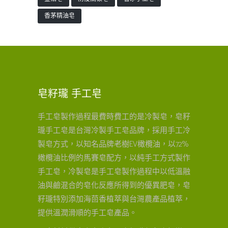
香茅精油皂
皂籽瓏 手工皂
手工皂製作過程最費時費工的是冷製皂，皂籽
瓏手工皂是台灣冷製手工皂品牌，採用手工冷
製皂方式，以知名品牌老樹EV橄欖油，以72%
橄欖油比例的馬賽皂配方，以純手工方式製作
手工皂，冷製皂是手工皂製作過程中以低溫融
油與鹼混合的皂化反應所得到的優異肥皂，皂
籽瓏特別添加海茴香植萃與台灣農產品植萃，
提供溫潤滑順的手工皂產品。