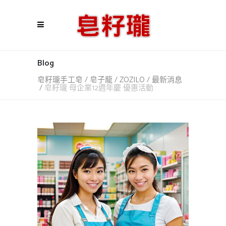
Blog
皂籽瓏手工皂 / 皂子龍 / ZOZILO
/
最新消息
/
皂籽瓏 母企業12週年慶 優惠活動