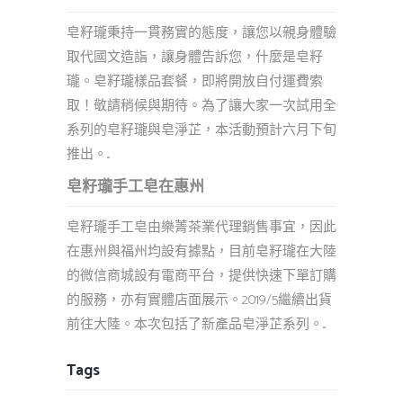
皂籽瓏秉持一貫務實的態度，讓您以親身體驗
取代國文造詣，讓身體告訴您，什麼是皂籽
瓏。皂籽瓏樣品套餐，即將開放自付運費索
取！敬請稍候與期待。為了讓大家一次試用全
系列的皂籽瓏與皂淨芷，本活動預計六月下旬
推出。...
皂籽瓏手工皂在惠州
皂籽瓏手工皂由樂菁茶業代理銷售事宜，因此
在惠州與福州均設有據點，目前皂籽瓏在大陸
的微信商城設有電商平台，提供快速下單訂購
的服務，亦有實體店面展示。2019/5繼續出貨
前往大陸。本次包括了新產品皂淨芷系列。...
Tags