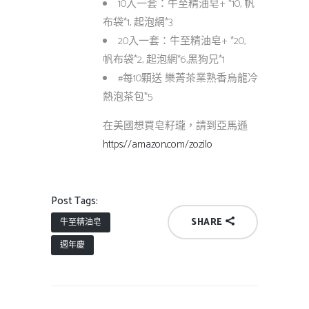
10入一套：牛至精油皂+ *10, 帆
布袋*1, 起泡網*3
20入一套：牛至精油皂+ *20,
帆布袋*2, 起泡網*6,黑狗兄*1
#每10顆送 樂菁茶業熟香烏龍冷
熱泡茶包*5
在美國想買皂籽瓏，請到亞馬遜
https://amazon.com/zozilo
Post Tags:
SHARE
牛至精油皂
週年慶