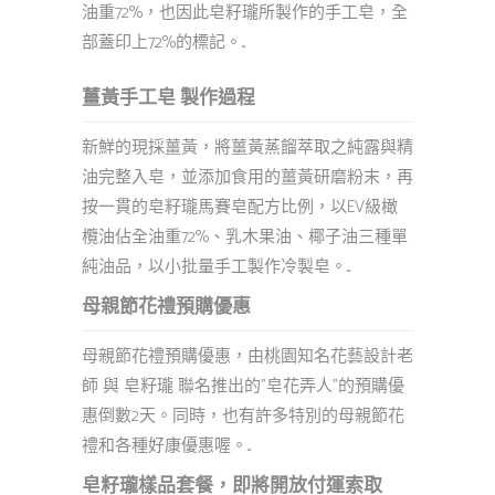
油重72%，也因此皂籽瓏所製作的手工皂，全
部蓋印上72%的標記。...
薑黃手工皂 製作過程
新鮮的現採薑黃，將薑黃蒸餾萃取之純露與精
油完整入皂，並添加食用的薑黃研磨粉末，再
按一貫的皂籽瓏馬賽皂配方比例，以EV級橄
欖油佔全油重72%、乳木果油、椰子油三種單
純油品，以小批量手工製作冷製皂。...
母親節花禮預購優惠
母親節花禮預購優惠，由桃園知名花藝設計老
師 與 皂籽瓏 聯名推出的"皂花弄人"的預購優
惠倒數2天。同時，也有許多特別的母親節花
禮和各種好康優惠喔。...
皂籽瓏樣品套餐，即將開放付運索取