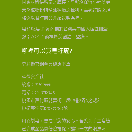
因應材料供應商之庫存，皂籽瓏保留小幅變更
天然植物粉與精油種類之權利，當次訂購之規
格係以當時商品介紹說明為準。
皂籽瓏,皂子龍 商標於台灣與中國大陸註冊登
錄；ZOZILO商標於美國註冊登錄。
哪裡可以買皂籽瓏?
皂籽瓏官網會員優惠下單
羅傑實業社
統編：31569886
電話：03-3712345
桃園市蘆竹區龍壽街一段95巷2弄6之4號
桃衛藥字第1070010767號
用心製皂，更在乎您的安心。全系列手工皂皆
已完成產品責任險投保，讓每一次的泡沫呵